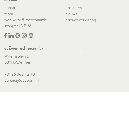
bureau
projecten
team
nieuws
werkwijze & meerwaarde
privacy verklaring
integraal & BIM
opZoom architecten bv
Willemsplein 5
6811 KA Arnhem
+31 26 368 42 70
bureau@opzoom.nl