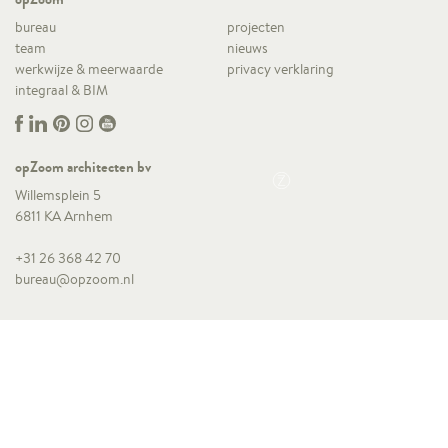
bureau
projecten
team
nieuws
werkwijze & meerwaarde
privacy verklaring
integraal & BIM
opZoom architecten bv
Willemsplein 5
6811 KA Arnhem
+31 26 368 42 70
bureau@opzoom.nl