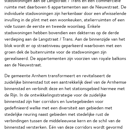
stadswoningen aan de Langstraat / Trans en een commerciële
ruimte met daarboven 6 appartementen aan de Nieuwstraat. De
individuele stadswoningen zijn herkenbaar door een afwisselende
invulling in de plint met een woonkeuken, atelierruimten of een
vide tussen de eerste en tweede woonlaag. Enkele
stadswoningen hebben bovendien een dakterras op de derde
verdieping aan de Langstraat / Trans. Aan de binnenzijde van het
blok wordt er op straatniveau geparkeerd waarboven met een
groen dek de buitenruimte voor de stadswoningen zijn
gerealiseerd. De appartementen zijn voorzien van royale balkons
aan de Nieuwstraat.
De gemeente Arnhem transformeert en revitaliseert de
zuidelijke binnenstad tot een aantrekkelijk deel van de Arnhemse
binnenstad en verbindt deze en het stationsgebied hiermee met
de Rijn. In de ontwikkelingsstrategie voor de zuidelijke
binnenstad zijn hier corridors en luwtegebieden voor
gedefinieerd welke met een diversiteit aan gebieden met
stedelijke reuring naast gebieden met stedelijke rust de
verbindingen tussen de middeleeuwse kern en de schil van de
binnenstad versterken. Eén van deze corridors wordt gevormd