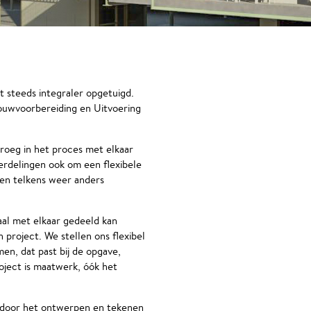
dt steeds integraler opgetuigd.
ouwvoorbereiding en Uitvoering
vroeg in het proces met elkaar
erdelingen ook om een flexibele
den telkens weer anders
aal met elkaar gedeeld kan
project. We stellen ons flexibel
en, dat past bij de opgave,
oject is maatwerk, óók het
g door het ontwerpen en tekenen