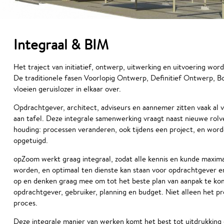
Integraal & BIM
Het traject van initiatief, ontwerp, uitwerking en uitvoering wor
De traditionele fasen Voorlopig Ontwerp, Definitief Ontwerp, B
vloeien geruislozer in elkaar over.
Opdrachtgever, architect, adviseurs en aannemer zitten vaak al 
aan tafel. Deze integrale samenwerking vraagt naast nieuwe rolv
houding: processen veranderen, ook tijdens een project, en wor
opgetuigd.
opZoom werkt graag integraal, zodat alle kennis en kunde maxim
worden, en optimaal ten dienste kan staan voor opdrachtgever en 
op en denken graag mee om tot het beste plan van aanpak te kom
opdrachtgever, gebruiker, planning en budget. Niet alleen het pr
proces.
Deze integrale manier van werken komt het best tot uitdrukkin