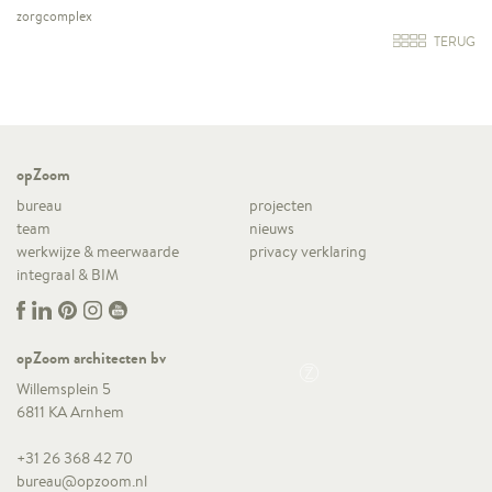
zorgcomplex
TERUG
opZoom
bureau
projecten
team
nieuws
werkwijze & meerwaarde
privacy verklaring
integraal & BIM
opZoom architecten bv
Willemsplein 5
6811 KA Arnhem
+31 26 368 42 70
bureau@opzoom.nl