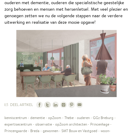
ouderen met dementie, ouderen die specialistische geestelijke
zorg behoeven en mensen met hersenletsel. Met veel plezier en
genoegen zetten we nu de volgende stappen naar de verdere
uitwerking en realisatie van deze mooie opgave!
DEEL ARTIKEL
kenniscentrum
-
dementie
-
opZoom
-
Thebe
-
ouderen
-
GGz Breburg
-
expertisecentrum
-
observatie
-
opZoom architecten
-
Princenhage
-
Princengaarde
-
Breda
-
gewonnen
-
SMT Bouw en Vastgoed
-
woon-