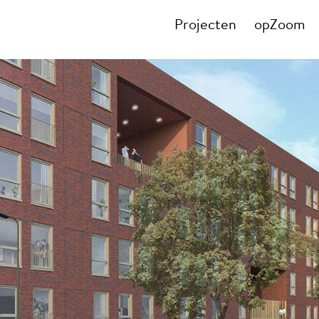
Projecten
opZoom