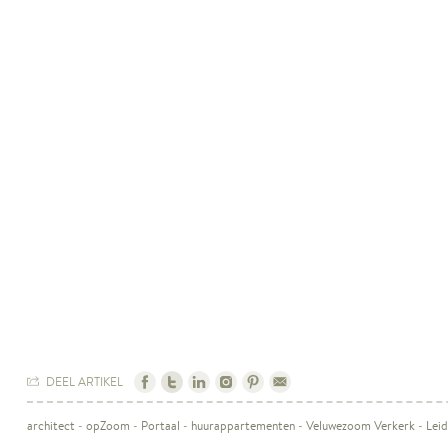
DEEL ARTIKEL
architect
-
opZoom
-
Portaal
-
huurappartementen
-
Veluwezoom Verkerk
-
Lei