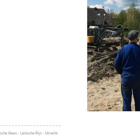
dsche Maan
-
Leidsche Rijn
-
Utrecht