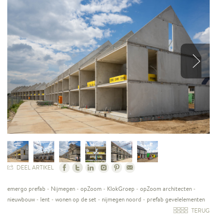
DEEL ARTIKEL
emergo prefab
-
Nijmegen
-
opZoom
-
KlokGroep
-
opZoom architecten
-
nieuwbouw
-
lent
-
wonen op de set
-
nijmegen noord
-
prefab gevelelementen
TERUG