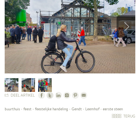
DEEL ARTIKEL
buurthuis
-
feest
-
feestelijke handeling
-
Gendt
-
Leemhof
-
eerste steen
TERUG