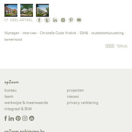
DEEL ARTIKEL
Nijmegen
-
interview
-
Christelle Oude Vrielink
-
SSH&
-
studentenhuisvesting
-
kamernood
TERUG
opZoom
bureau
projecten
team
nieuws
werkwijze & meerwaarde
privacy verklaring
integraal & BIM
opZoom architecten bv