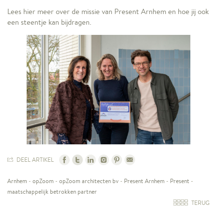
Lees hier meer over de missie van Present Arnhem en hoe jij ook
een steentje kan bijdragen.
DEEL ARTIKEL
Arnhem
-
opZoom
-
opZoom architecten bv
-
Present Arnhem
-
Present
-
maatschappelijk betrokken partner
TERUG