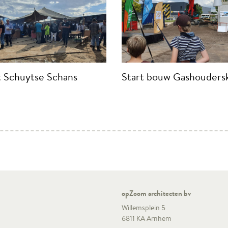
 Schuytse Schans
Start bouw Gashouders
opZoom architecten bv
Willemsplein 5
6811 KA Arnhem