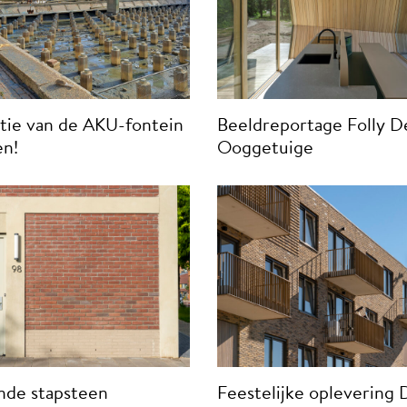
tie van de AKU-fontein
Beeldreportage Folly D
en!
Ooggetuige
nde stapsteen
Feestelijke oplevering 