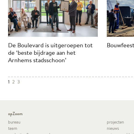
De Boulevard is uitgeroepen tot
Bouwfeest
de ‘beste bijdrage aan het
Arnhems stadsschoon’
1
2
3
opZoom
bureau
projecten
team
nieuws