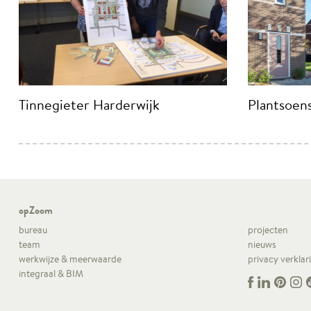
Tinnegieter Harderwijk
Plantsoen
opZoom
bureau
projecten
team
nieuws
werkwijze & meerwaarde
privacy verklar
integraal & BIM