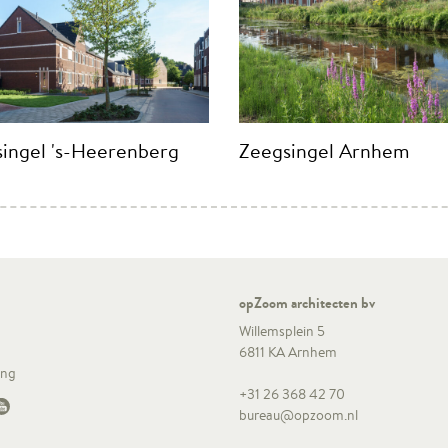
singel 's-Heerenberg
Zeegsingel Arnhem
opZoom architecten bv
Willemsplein 5
6811 KA Arnhem
ing
+31 26 368 42 70
bureau@opzoom.nl