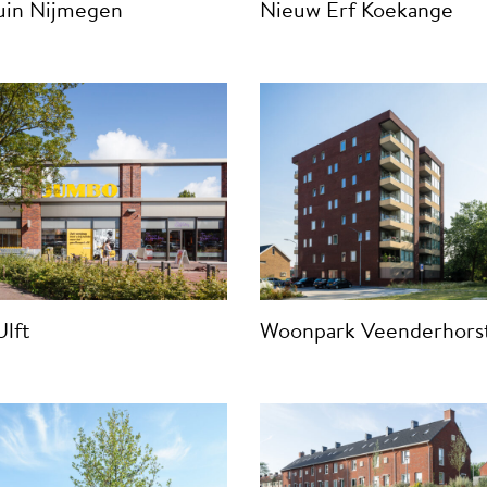
uin Nijmegen
Nieuw Erf Koekange
Ulft
Woonpark Veenderhors