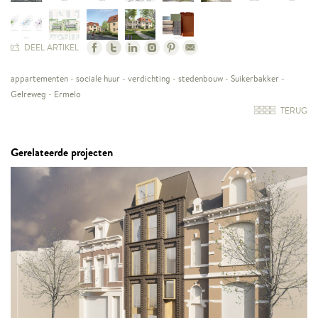
DEEL ARTIKEL
appartementen
-
sociale huur
-
verdichting
-
stedenbouw
-
Suikerbakker
-
Gelreweg
-
Ermelo
TERUG
Gerelateerde projecten