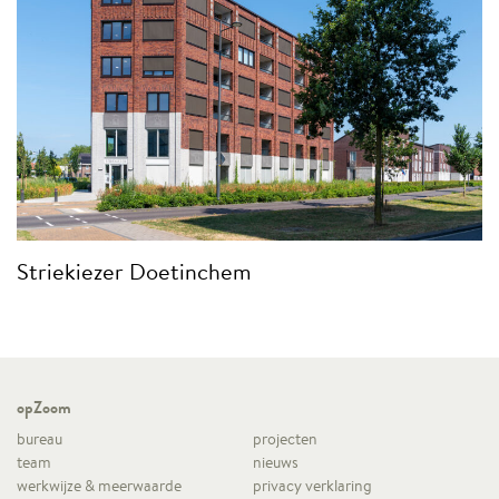
Striekiezer Doetinchem
opZoom
bureau
projecten
team
nieuws
werkwijze & meerwaarde
privacy verklaring