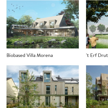
Biobased Villa Morena
't Erf Dru