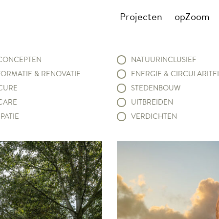
Projecten
opZoom
ONCEPTEN
NATUURINCLUSIEF
ORMATIE & RENOVATIE
ENERGIE & CIRCULARITEI
CURE
STEDENBOUW
CARE
UITBREIDEN
PATIE
VERDICHTEN