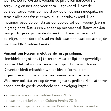
woning. De renovatie is volgens de jury even liefdevol als
zorgvuldig en met oog voor detail uitgevoerd. Naast de
verslechterde woningen werd ook de omgeving aangepakt, nu
straalt alles een frisse eenvoud uit. Indrukwekkend. Hier
metamorfoseerde een statusloos gebied tot een woonwijk waar
je graag bent. Dat is een wonder op microschaal. Bouw van Jou
bewijst dat je verpauperde wijken kunt transformeren tot
pareltjes in een dorp of stad en sluit daarmee naadloos aan bij de
aard van NRP Gulden Feniks.”
Vincent van Rossem meldt verder in zijn column:
“Inmiddels begint het tij te keren. Maar er ligt een geweldige
opgave. Het bekroonde renovatieproject Bouw van Jou in
Deventer biedt misschien wel de ideale formule om
afgeschreven huurwoningen een nieuw leven te geven.
Waarmee ook starters op de woningmarkt gediend zijn. Laten we
hopen dat dit goede voorbeeld veel navolging krijgt.”
->
naar de site van de Gulden Feniks 2016
->
naar het artikel van de Gulden Feniks 2016
->
naar de projectinformatie van Bouw van Jou in Deventer