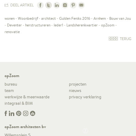
DEEL ARTIKEL
wonen
-
Woonbedrijf
-
architect
-
Gulden Feniks 2016
-
Arnhem
-
Bouw van Jou
-
Deventer
-
herstructureren
-
Ieder1
-
Landsherenkwartier
-
opZoom
-
renovatie
TERUG
opZoom
bureau
projecten
team
nieuws
werkwijze & meerwaarde
privacy verklaring
integraal & BIM
opZoom architecten bv
Willemsplein 5