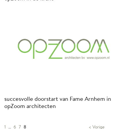
succesvolle doorstart van Fame Arnhem in
opZoom architecten
1
…
6
7
8
< Vorige