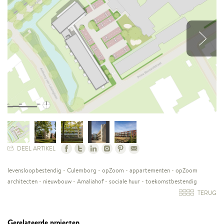
DEEL ARTIKEL
levensloopbestendig
-
Culemborg
-
opZoom
-
appartementen
-
opZoom
architecten
-
nieuwbouw
-
Amaliahof
-
sociale huur
-
toekomstbestendig
TERUG
Gerelateerde projecten