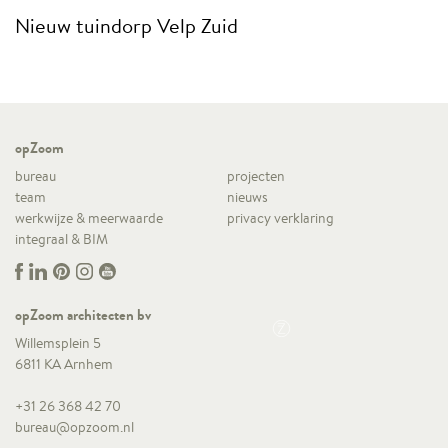
Nieuw tuindorp Velp Zuid
opZoom
bureau
projecten
team
nieuws
werkwijze & meerwaarde
privacy verklaring
integraal & BIM
opZoom architecten bv
Willemsplein 5
6811 KA Arnhem
+31 26 368 42 70
bureau@opzoom.nl