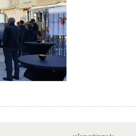
opZoom architecten bv