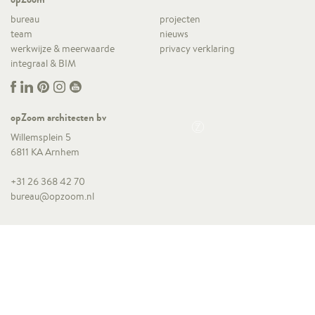
bureau
projecten
team
nieuws
werkwijze & meerwaarde
privacy verklaring
integraal & BIM
opZoom architecten bv
Willemsplein 5
6811 KA Arnhem
+31 26 368 42 70
bureau@opzoom.nl