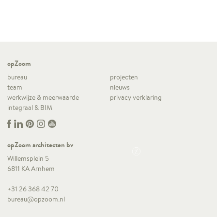
opZoom
bureau
projecten
team
nieuws
werkwijze & meerwaarde
privacy verklaring
integraal & BIM
opZoom architecten bv
Willemsplein 5
6811 KA Arnhem
+31 26 368 42 70
bureau@opzoom.nl