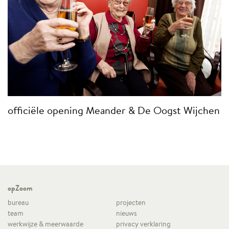
officiële opening Meander & De Oogst Wijchen
opZoom
bureau
projecten
team
nieuws
werkwijze & meerwaarde
privacy verklaring