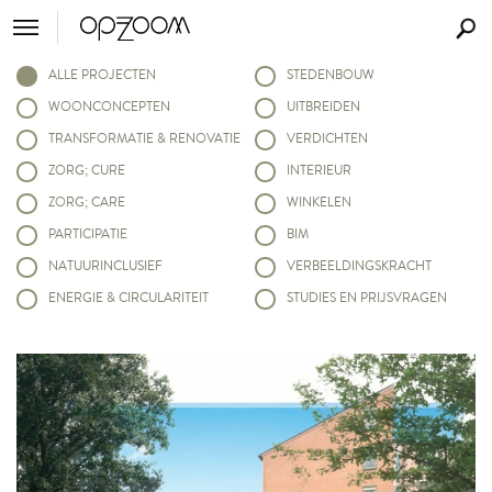
ALLE PROJECTEN
STEDENBOUW
WOONCONCEPTEN
UITBREIDEN
TRANSFORMATIE & RENOVATIE
VERDICHTEN
ZORG; CURE
INTERIEUR
ZORG; CARE
WINKELEN
PARTICIPATIE
BIM
NATUURINCLUSIEF
VERBEELDINGSKRACHT
ENERGIE & CIRCULARITEIT
STUDIES EN PRIJSVRAGEN