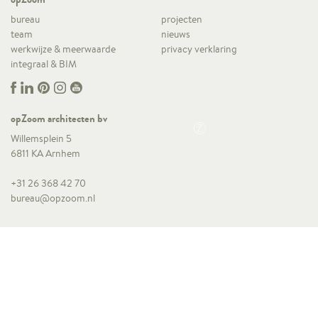
bureau
projecten
team
nieuws
werkwijze & meerwaarde
privacy verklaring
integraal & BIM
opZoom architecten bv
Willemsplein 5
6811 KA Arnhem
+31 26 368 42 70
bureau@opzoom.nl