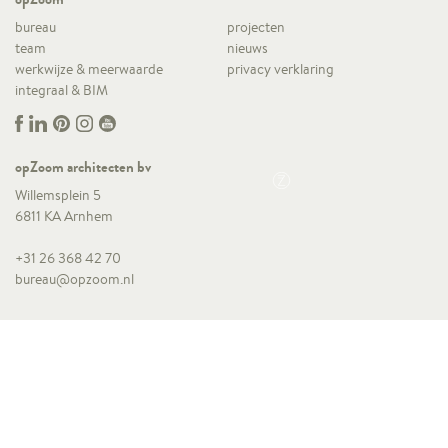
bureau
projecten
team
nieuws
werkwijze & meerwaarde
privacy verklaring
integraal & BIM
opZoom architecten bv
Willemsplein 5
6811 KA Arnhem
+31 26 368 42 70
bureau@opzoom.nl