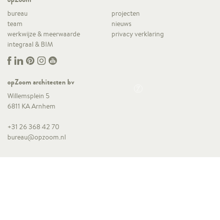
bureau
projecten
team
nieuws
werkwijze & meerwaarde
privacy verklaring
integraal & BIM
opZoom architecten bv
Willemsplein 5
6811 KA Arnhem
+31 26 368 42 70
bureau@opzoom.nl