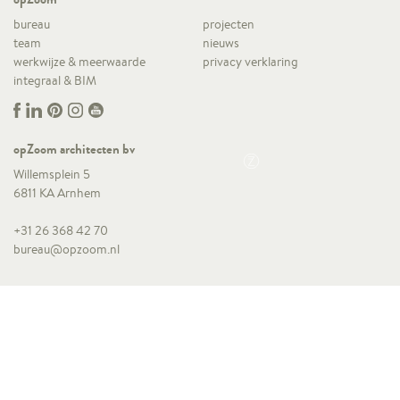
bureau
projecten
team
nieuws
werkwijze & meerwaarde
privacy verklaring
integraal & BIM
opZoom architecten bv
Willemsplein 5
6811 KA Arnhem
+31 26 368 42 70
bureau@opzoom.nl