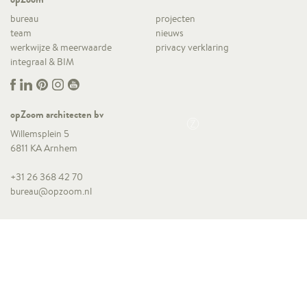
bureau
projecten
team
nieuws
werkwijze & meerwaarde
privacy verklaring
integraal & BIM
opZoom architecten bv
Willemsplein 5
6811 KA Arnhem
+31 26 368 42 70
bureau@opzoom.nl