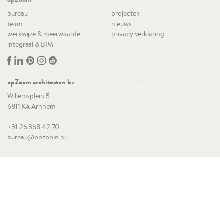
bureau
projecten
team
nieuws
werkwijze & meerwaarde
privacy verklaring
integraal & BIM
opZoom architecten bv
Willemsplein 5
6811 KA Arnhem
+31 26 368 42 70
bureau@opzoom.nl