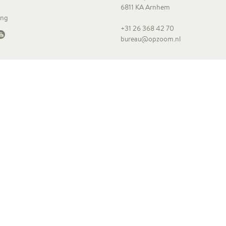
6811 KA Arnhem
ing
+31 26 368 42 70
bureau@opzoom.nl