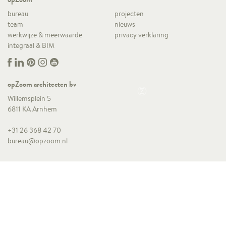
bureau
projecten
team
nieuws
werkwijze & meerwaarde
privacy verklaring
integraal & BIM
opZoom architecten bv
Willemsplein 5
6811 KA Arnhem
+31 26 368 42 70
bureau@opzoom.nl