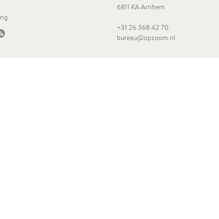
6811 KA Arnhem
ing
+31 26 368 42 70
bureau@opzoom.nl