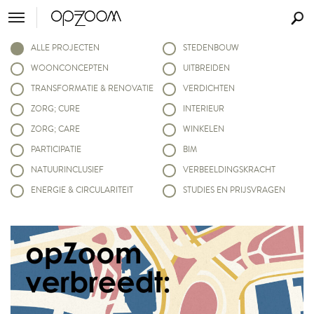
ALLE PROJECTEN
STEDENBOUW
WOONCONCEPTEN
UITBREIDEN
TRANSFORMATIE & RENOVATIE
VERDICHTEN
ZORG; CURE
INTERIEUR
ZORG; CARE
WINKELEN
PARTICIPATIE
BIM
NATUURINCLUSIEF
VERBEELDINGSKRACHT
ENERGIE & CIRCULARITEIT
STUDIES EN PRIJSVRAGEN