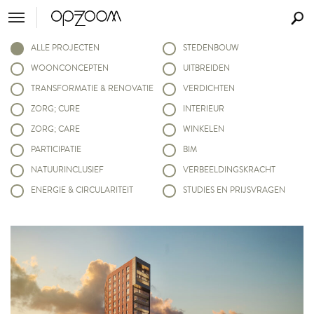
ALLE PROJECTEN
STEDENBOUW
WOONCONCEPTEN
UITBREIDEN
TRANSFORMATIE & RENOVATIE
VERDICHTEN
ZORG; CURE
INTERIEUR
ZORG; CARE
WINKELEN
PARTICIPATIE
BIM
NATUURINCLUSIEF
VERBEELDINGSKRACHT
ENERGIE & CIRCULARITEIT
STUDIES EN PRIJSVRAGEN