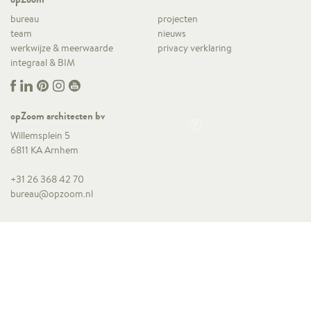
bureau
projecten
team
nieuws
werkwijze & meerwaarde
privacy verklaring
integraal & BIM
opZoom architecten bv
Willemsplein 5
6811 KA Arnhem
+31 26 368 42 70
bureau@opzoom.nl