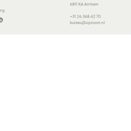
6811 KA Arnhem
ing
+31 26 368 42 70
bureau@opzoom.nl