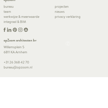
bureau
projecten
team
nieuws
werkwijze & meerwaarde
privacy verklaring
integraal & BIM
opZoom architecten bv
Willemsplein 5
6811 KA Arnhem
+31 26 368 42 70
bureau@opzoom.nl