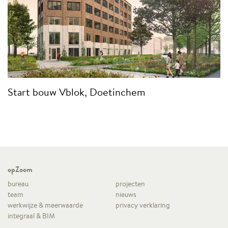
Start bouw Vblok, Doetinchem
opZoom
bureau
projecten
team
nieuws
werkwijze & meerwaarde
privacy verklaring
integraal & BIM