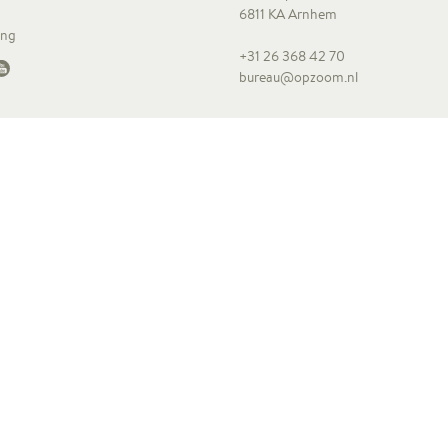
6811 KA Arnhem
ing
+31 26 368 42 70
bureau@opzoom.nl