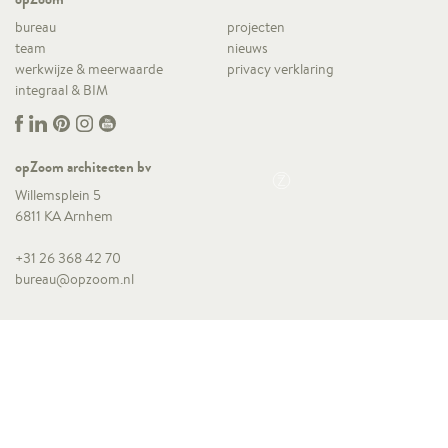
bureau
projecten
team
nieuws
werkwijze & meerwaarde
privacy verklaring
integraal & BIM
opZoom architecten bv
Willemsplein 5
6811 KA Arnhem
+31 26 368 42 70
bureau@opzoom.nl