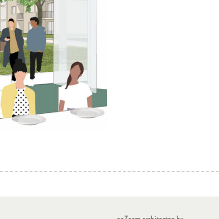
opZoom architecten bv