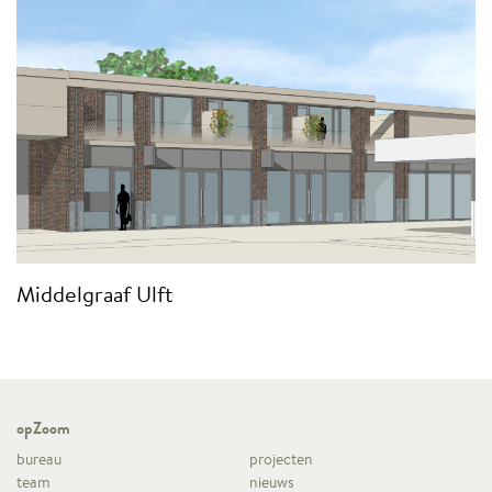
Middelgraaf Ulft
opZoom
bureau
projecten
team
nieuws