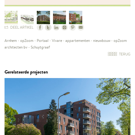
DEEL ARTIKEL
Arnhem
-
opZoom
-
Portaal
-
Vivare
-
appartementen
-
nieuwbouw
-
opZoom
architecten bv
-
Schuytgraaf
TERUG
Gerelateerde projecten