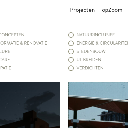
Projecten
opZoom
ONCEPTEN
NATUURINCLUSIEF
ORMATIE & RENOVATIE
ENERGIE & CIRCULARITEI
CURE
STEDENBOUW
CARE
UITBREIDEN
PATIE
VERDICHTEN