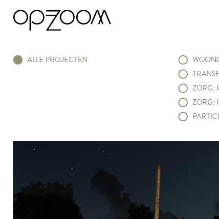
ALLE PROJECTEN
WOONC
TRANSF
ZORG; 
ZORG; 
PARTICI