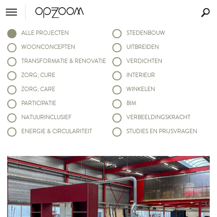
ALLE PROJECTEN
STEDENBOUW
WOONCONCEPTEN
UITBREIDEN
TRANSFORMATIE & RENOVATIE
VERDICHTEN
ZORG; CURE
INTERIEUR
ZORG; CARE
WINKELEN
PARTICIPATIE
BIM
NATUURINCLUSIEF
VERBEELDINGSKRACHT
ENERGIE & CIRCULARITEIT
STUDIES EN PRIJSVRAGEN