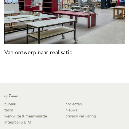
Van ontwerp naar realisatie
opZoom
bureau
projecten
team
nieuws
werkwijze & meerwaarde
privacy verklaring
integraal & BIM