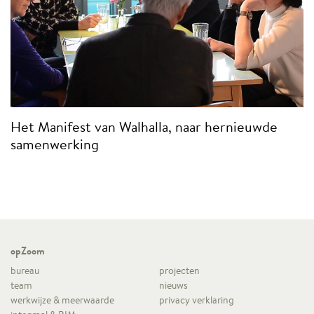
Het Manifest van Walhalla, naar hernieuwde
samenwerking
opZoom
bureau
projecten
team
nieuws
werkwijze & meerwaarde
privacy verklaring