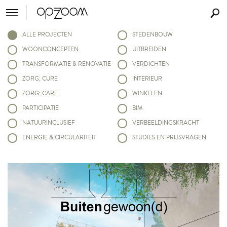
ALLE PROJECTEN
STEDENBOUW
WOONCONCEPTEN
UITBREIDEN
TRANSFORMATIE & RENOVATIE
VERDICHTEN
ZORG; CURE
INTERIEUR
ZORG; CARE
WINKELEN
PARTICIPATIE
BIM
NATUURINCLUSIEF
VERBEELDINGSKRACHT
ENERGIE & CIRCULARITEIT
STUDIES EN PRIJSVRAGEN