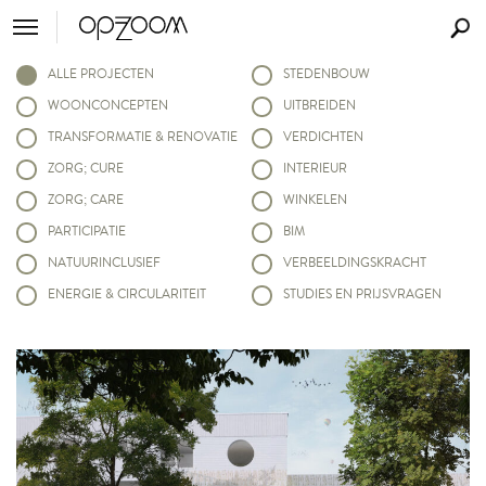
ALLE PROJECTEN
STEDENBOUW
WOONCONCEPTEN
UITBREIDEN
TRANSFORMATIE & RENOVATIE
VERDICHTEN
ZORG; CURE
INTERIEUR
ZORG; CARE
WINKELEN
PARTICIPATIE
BIM
NATUURINCLUSIEF
VERBEELDINGSKRACHT
ENERGIE & CIRCULARITEIT
STUDIES EN PRIJSVRAGEN