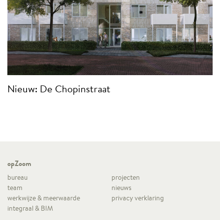
Nieuw: De Chopinstraat
opZoom
bureau
projecten
team
nieuws
werkwijze & meerwaarde
privacy verklaring
integraal & BIM