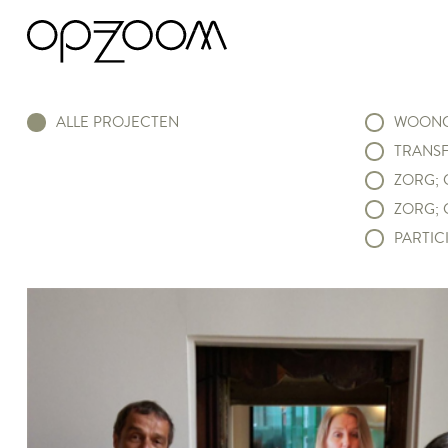
ALLE PROJECTEN
WOONC
TRANSF
ZORG; 
ZORG; 
PARTICI