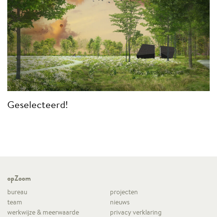
Geselecteerd!
opZoom
bureau
projecten
team
nieuws
werkwijze & meerwaarde
privacy verklaring