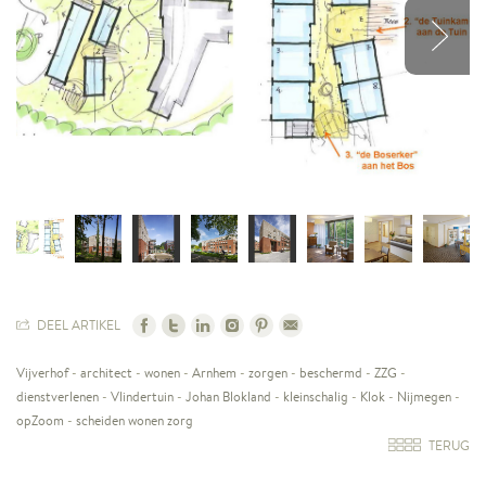
DEEL ARTIKEL
Vijverhof
-
architect
-
wonen
-
Arnhem
-
zorgen
-
beschermd
-
ZZG
-
dienstverlenen
-
Vlindertuin
-
Johan Blokland
-
kleinschalig
-
Klok
-
Nijmegen
-
opZoom
-
scheiden wonen zorg
TERUG