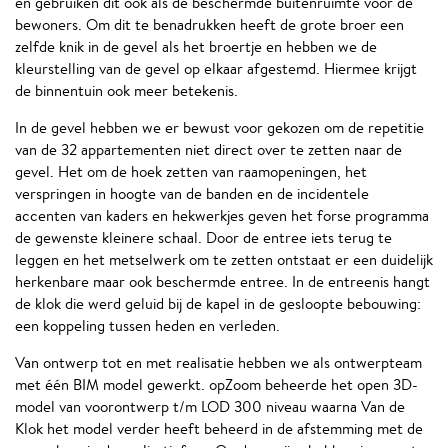
en gebruiken dit ook als de beschermde buitenruimte voor de
bewoners. Om dit te benadrukken heeft de grote broer een
zelfde knik in de gevel als het broertje en hebben we de
kleurstelling van de gevel op elkaar afgestemd. Hiermee krijgt
de binnentuin ook meer betekenis.
In de gevel hebben we er bewust voor gekozen om de repetitie
van de 32 appartementen niet direct over te zetten naar de
gevel. Het om de hoek zetten van raamopeningen, het
verspringen in hoogte van de banden en de incidentele
accenten van kaders en hekwerkjes geven het forse programma
de gewenste kleinere schaal. Door de entree iets terug te
leggen en het metselwerk om te zetten ontstaat er een duidelijk
herkenbare maar ook beschermde entree. In de entreenis hangt
de klok die werd geluid bij de kapel in de gesloopte bebouwing:
een koppeling tussen heden en verleden.
Van ontwerp tot en met realisatie hebben we als ontwerpteam
met één BIM model gewerkt. opZoom beheerde het open 3D-
model van voorontwerp t/m LOD 300 niveau waarna Van de
Klok het model verder heeft beheerd in de afstemming met de