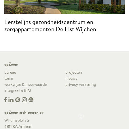
Eerstelijns gezondheidscentrum en
zorgappartementen De Elst Wijchen
opZoom
bureau
projecten
team
nieuws
werkwijze & meerwaarde
privacy verklaring
integraal & BIM
opZoom architecten bv
Willemsplein 5
6811 KA Arnhem