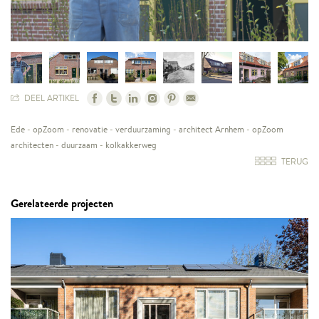
DEEL ARTIKEL
Ede
-
opZoom
-
renovatie
-
verduurzaming
-
architect Arnhem
-
opZoom
architecten
-
duurzaam
-
kolkakkerweg
TERUG
Gerelateerde projecten